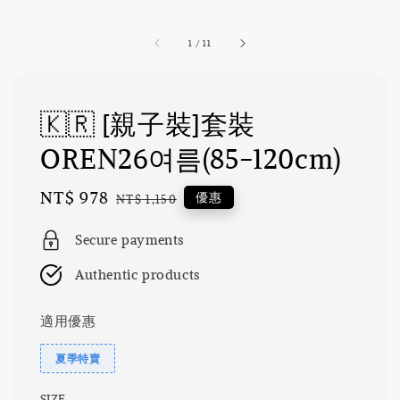
1
/
11
🇰🇷 [親子裝]套裝
OREN26여름(85-120cm)
Sale
NT$ 978
Regular
優惠
NT$ 1,150
price
price
Secure payments
Authentic products
適用優惠
夏季特賣
SIZE