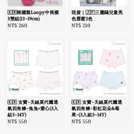
🇰🇷韓國製Loopy中筒襪
現貨｜🇯🇵三麗鷗兒童亮
3雙組(13-19cm)
色唇蜜2色
Regular
NT$ 260
Regular
NT$ 210
price
price
🇰🇷 女寶-天絲莫代爾透
🇰🇷 女寶-天絲莫代爾透
氣四角褲-兔兔+愛心(3入
氣四角褲-彩虹花朵&莓
組3-14Y)
果-(3入組3-14Y)
Regular
NT$ 550
Regular
NT$ 550
price
price