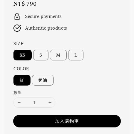
Regular
NT$ 790
price
Secure payments
Authentic products
SIZE
XS
S
M
L
COLOR
紅
奶油
數量
加入購物車