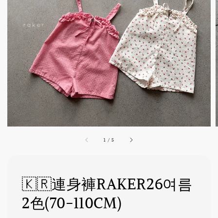
1
/
5
🇰🇷連身褲RAKER26여름
2色(70-110CM)