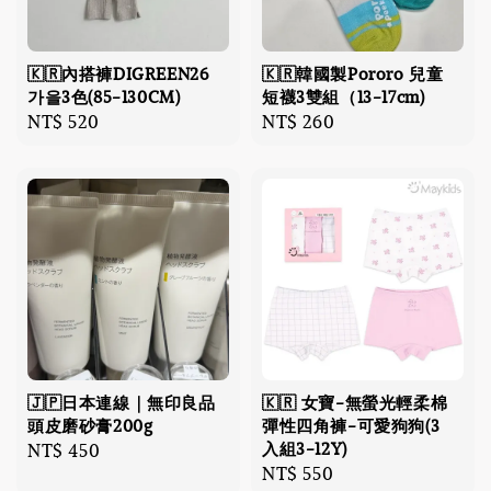
🇰🇷內搭褲DIGREEN26
🇰🇷韓國製Pororo 兒童
가을3色(85-130CM)
短襪3雙組（13-17cm)
Regular
NT$ 520
Regular
NT$ 260
price
price
🇯🇵日本連線｜無印良品
🇰🇷 女寶-無螢光輕柔棉
頭皮磨砂膏200g
彈性四角褲-可愛狗狗(3
入組3-12Y)
Regular
NT$ 450
Regular
NT$ 550
price