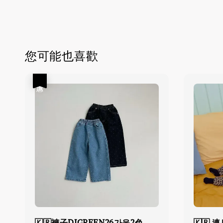
您可能也喜歡
優惠
🇰🇷褲子DIGREEN26가을2色
🇰🇷 