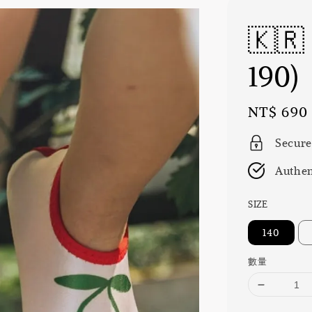
🇰
190)
Regular
NT$ 690
price
Secure
Authen
SIZE
140
數量