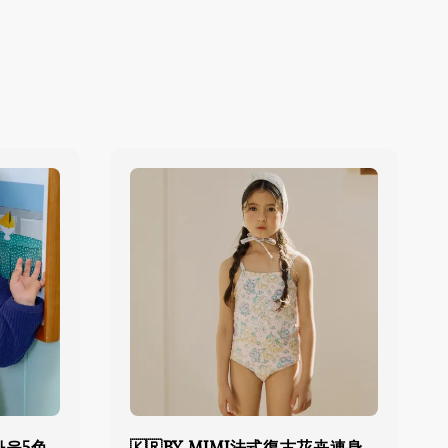
6가을5色
🇰🇷BY MIMI法式復古花卉連身