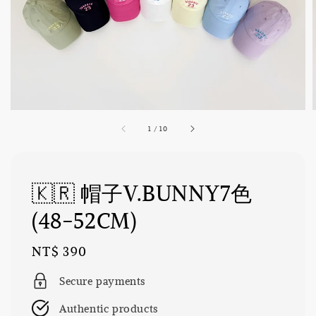
1
/
10
🇰🇷 帽子V.BUNNY7色
(48-52CM)
Regular
NT$ 390
price
Secure payments
Authentic products