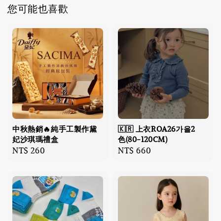
您可能也喜歡
中秋熱銷🔥純手工製作黛
🇰🇷 上衣ROA26가을2
妃沙琪瑪禮盒
色(80-120CM)
Regular
NT$ 260
Regular
NT$ 660
price
price