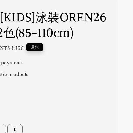
 [KIDS]泳裝OREN26
色(85-110cm)
Regular
優惠
NT$ 1,150
price
 payments
tic products
L