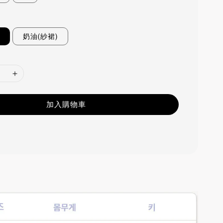
奶油(紗裙)
加入購物車