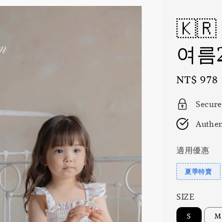
🇰
여름2
Sale
NT$ 978
price
Secure
Authen
適用優惠
夏季特賣
SIZE
S
M