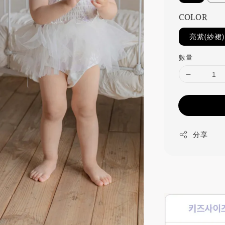
COLOR
亮紫(紗裙)
數量
分享