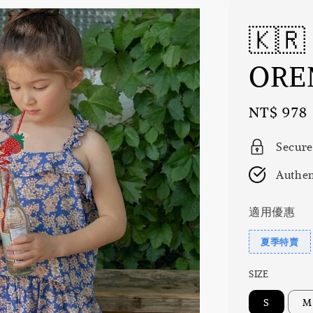
🇰
ORE
Sale
NT$ 978
price
Secure
Authen
適用優惠
夏季特賣
SIZE
S
M