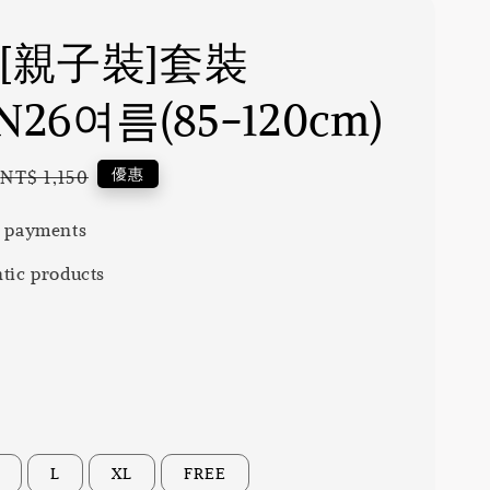
 [親子裝]套裝
N26여름(85-120cm)
Regular
優惠
NT$ 1,150
price
 payments
tic products
L
XL
FREE