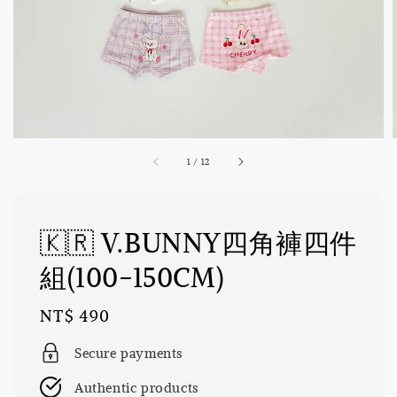
1
/
12
🇰🇷 V.BUNNY四角褲四件
組(100-150CM)
Regular
NT$ 490
price
Secure payments
Authentic products