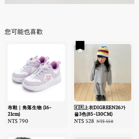
您可能也喜歡
優惠
布鞋｜角落生物 (16-
🇰🇷上衣DIGREEN26가
21cm)
을3色(85-130CM)
Regular
NT$ 790
Sale
NT$ 528
Regular
NT$ 550
price
price
price