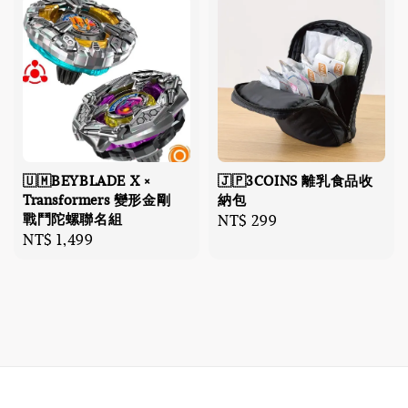
🇺🇲BEYBLADE X ×
🇯🇵3COINS 離乳食品收
Transformers 變形金剛
納包
戰鬥陀螺聯名組
Regular
NT$ 299
Regular
NT$ 1,499
price
price