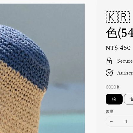
🇰
色(5
Regular
NT$ 450
price
Secure
Authen
COLOR
粉
數量