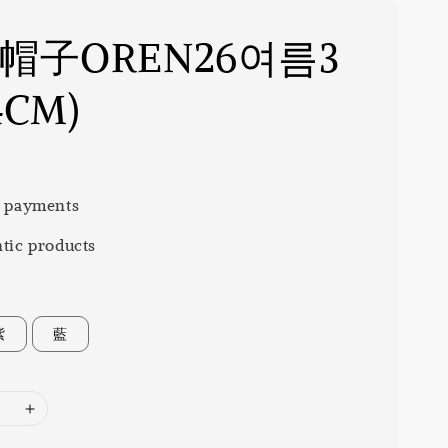
 帽子OREN26여름3
4CM)
 payments
tic products
紫
藍