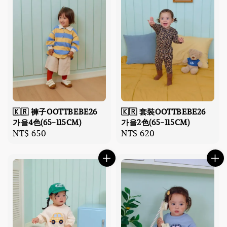
🇰🇷 褲子OOTTBEBE26
🇰🇷 套裝OOTTBEBE26
가을4色(65-115CM)
가을2色(65-115CM)
Regular
NT$ 650
Regular
NT$ 620
price
price