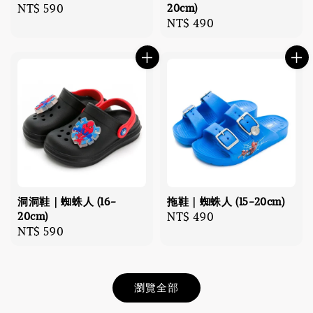
Regular
NT$ 590
20cm)
Regular
NT$ 490
price
price
洞洞鞋｜蜘蛛人 (16-
拖鞋｜蜘蛛人 (15-20cm)
20cm)
Regular
NT$ 490
Regular
NT$ 590
price
price
瀏覽全部