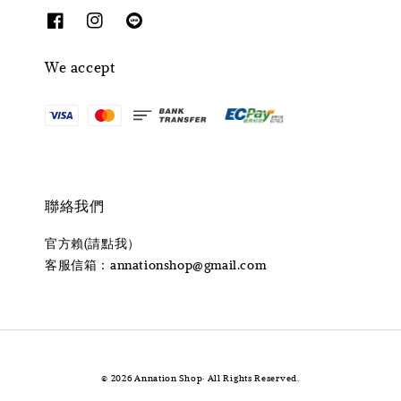
We accept
聯絡我們
官方賴(請點我）
客服信箱：annationshop@gmail.com
© 2026 Annation Shop· All Rights Reserved.