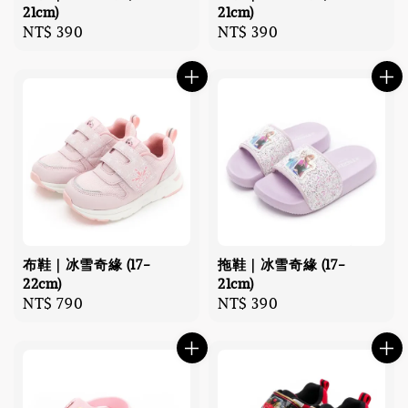
21cm)
21cm)
Regular
NT$ 390
Regular
NT$ 390
price
price
布鞋｜冰雪奇緣 (17-
拖鞋｜冰雪奇緣 (17-
22cm)
21cm)
Regular
NT$ 790
Regular
NT$ 390
price
price