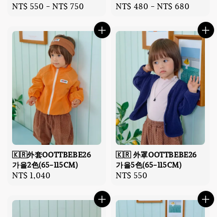
Regular
NT$ 550
-
NT$ 750
Regular
NT$ 480
-
NT$ 680
price
price
🇰🇷外套OOTTBEBE26
🇰🇷 外罩OOTTBEBE26
가을2色(65-115CM)
가을5色(65-115CM)
Regular
NT$ 1,040
Regular
NT$ 550
price
price