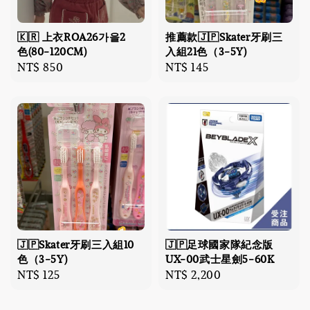
🇰🇷 上衣ROA26가을2
推薦款🇯🇵Skater牙刷三
色(80-120CM)
入組21色（3-5Y)
Regular
NT$ 850
Regular
NT$ 145
price
price
🇯🇵Skater牙刷三入組10
🇯🇵足球國家隊紀念版
色（3-5Y)
UX-00武士星劍5-60K
Regular
NT$ 125
Regular
NT$ 2,200
price
price