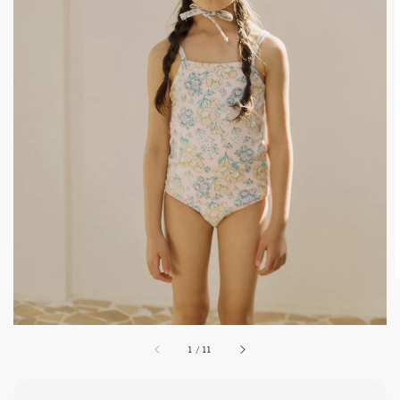
1
/
11