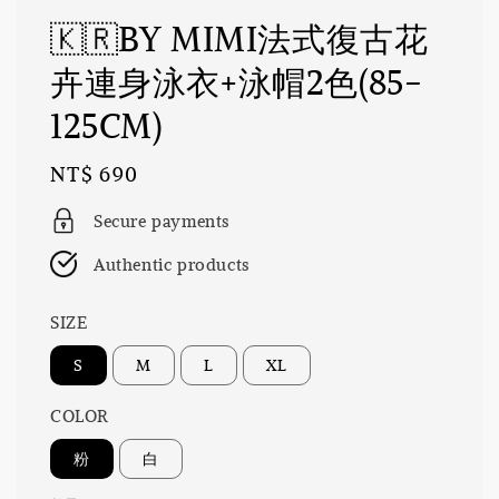
🇰🇷BY MIMI法式復古花
卉連身泳衣+泳帽2色(85-
125CM)
Regular
NT$ 690
price
Secure payments
Authentic products
SIZE
S
M
L
XL
COLOR
粉
白