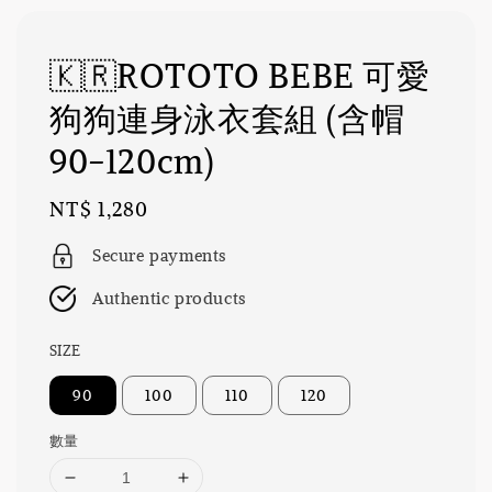
🇰🇷ROTOTO BEBE 可愛
狗狗連身泳衣套組 (含帽
90-120cm)
Regular
NT$ 1,280
price
Secure payments
Authentic products
SIZE
90
100
110
120
數量