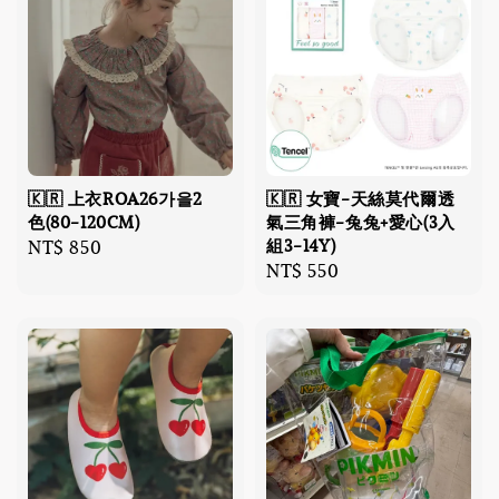
🇰🇷 上衣ROA26가을2
🇰🇷 女寶-天絲莫代爾透
色(80-120CM)
氣三角褲-兔兔+愛心(3入
組3-14Y)
Regular
NT$ 850
Regular
NT$ 550
price
price