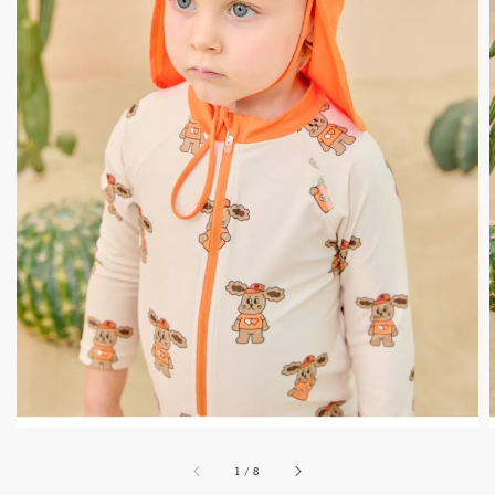
1
/
8