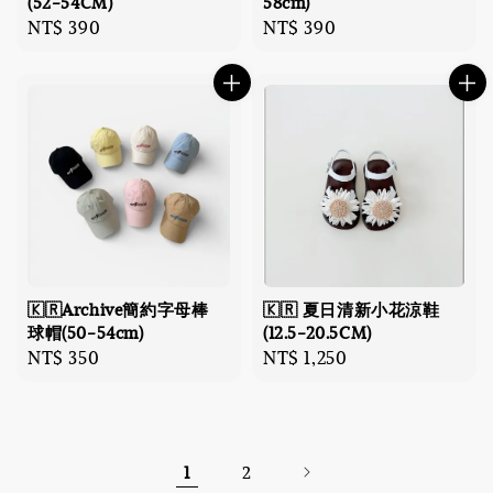
(52-54CM)
58cm)
Regular
NT$ 390
Regular
NT$ 390
price
price
🇰🇷Archive簡約字母棒
🇰🇷 夏日清新小花涼鞋
球帽(50-54cm)
(12.5-20.5CM)
Regular
NT$ 350
Regular
NT$ 1,250
price
price
1
2