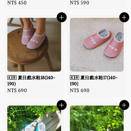
Regular
NT$ 450
Regular
NT$ 590
price
price
🇰🇷 夏日戲水鞋18(140-
🇰🇷 夏日戲水鞋17(140-
190)
190)
Regular
NT$ 690
Regular
NT$ 690
price
price