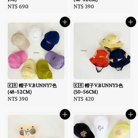
Regular
NT$ 690
Regular
NT$ 390
price
price
🇰🇷 帽子V.BUNNY7色
🇰🇷 帽子V.BUNNY3色
(48-52CM)
(50-56CM)
Regular
NT$ 390
Regular
NT$ 420
price
price