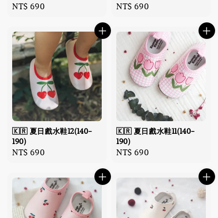
Regular
NT$ 690
Regular
NT$ 690
price
price
🇰🇷 夏日戲水鞋12(140-
🇰🇷 夏日戲水鞋11(140-
190)
190)
Regular
NT$ 690
Regular
NT$ 690
price
price