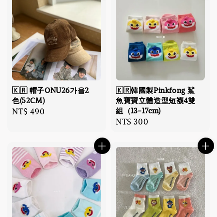
🇰🇷 帽子ONU26가을2
🇰🇷韓國製Pinkfong 鯊
色(52CM)
魚寶寶立體造型短襪4雙
組（13-17cm)
Regular
NT$ 490
Regular
NT$ 300
price
price