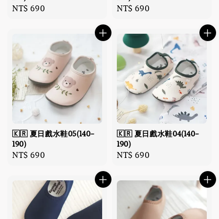
Regular
NT$ 690
Regular
NT$ 690
price
price
🇰🇷 夏日戲水鞋05(140-
🇰🇷 夏日戲水鞋04(140-
190)
190)
Regular
NT$ 690
Regular
NT$ 690
price
price