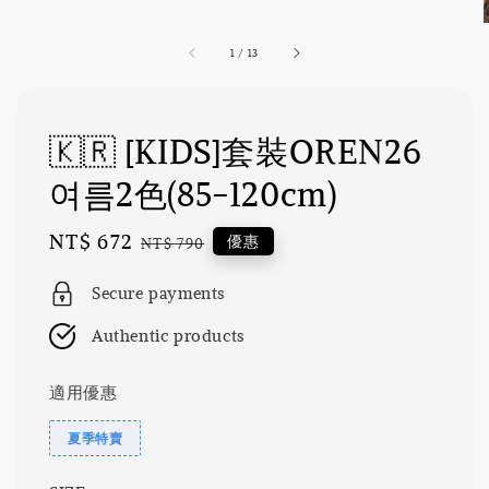
1
/
13
🇰🇷 [KIDS]套裝OREN26
여름2色(85-120cm)
Sale
NT$ 672
Regular
優惠
NT$ 790
price
price
Secure payments
Authentic products
適用優惠
夏季特賣