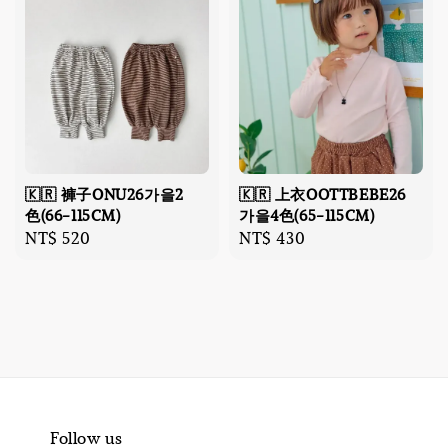
🇰🇷 褲子ONU26가을2
🇰🇷 上衣OOTTBEBE26
色(66-115CM)
가을4色(65-115CM)
Regular
NT$ 520
Regular
NT$ 430
price
price
Follow us