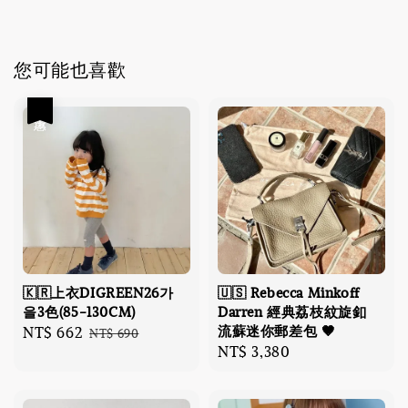
您可能也喜歡
優惠
🇰🇷上衣DIGREEN26가
🇺🇸 Rebecca Minkoff
을3色(85-130CM)
Darren 經典荔枝紋旋釦
流蘇迷你郵差包 🤎
Sale
NT$ 662
Regular
NT$ 690
Regular
NT$ 3,380
price
price
price