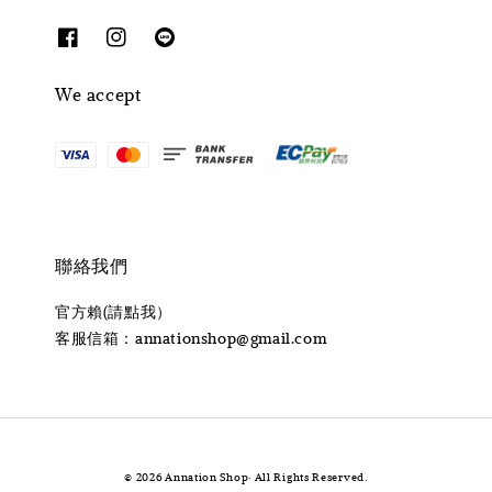
We accept
聯絡我們
官方賴(請點我）
客服信箱：annationshop@gmail.com
© 2026 Annation Shop· All Rights Reserved.