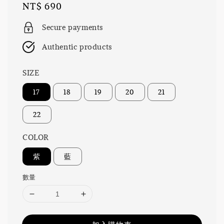
Regular
NT$ 690
price
Secure payments
Authentic products
SIZE
17
18
19
20
21
22
COLOR
紫
藍
數量