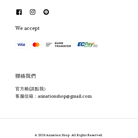
We accept
聯絡我們
官方賴(請點我）
客服信箱：annationshop@gmail.com
© 2026 Annation Shop· All Rights Reserved.