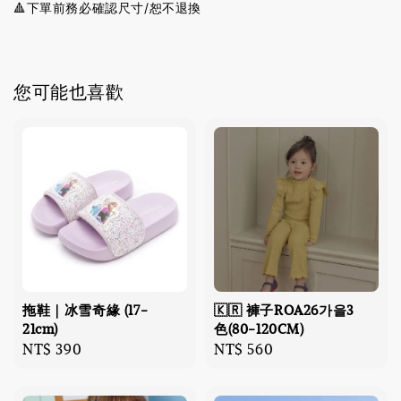
🔺下單前務必確認尺寸/恕不退換
您可能也喜歡
拖鞋｜冰雪奇緣 (17-
🇰🇷 褲子ROA26가을3
21cm)
色(80-120CM)
Regular
NT$ 390
Regular
NT$ 560
price
price