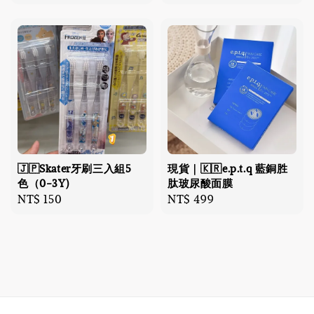
price
🇯🇵Skater牙刷三入組5
現貨｜🇰🇷e.p.t.q 藍銅胜
色（0-3Y)
肽玻尿酸面膜
Regular
NT$ 150
Regular
NT$ 499
price
price