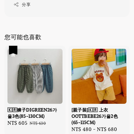
分享
您可能也喜歡
優惠
🇰🇷褲子DIGREEN26가
[親子裝]🇰🇷 上衣
을3色(85-130CM)
OOTTBEBE26가을2色
(65-115CM)
Sale
NT$ 605
Regular
NT$ 630
Regular
NT$ 480
-
NT$ 680
price
price