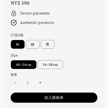
Regular
NT$ 390
price
Secure payments
Authentic products
COLOR
粉
綠
黑
Size
48-54cm
54-58cm
數量
加入購物車