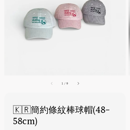
1
/
9
🇰🇷簡約條紋棒球帽(48-
58cm)