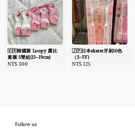
🇰🇷韓國製 Loopy 露比
🇯🇵日本skater牙刷10色
童襪 5雙組(15-19cm)
（3-5Y)
Regular
NT$ 300
Regular
NT$ 125
price
price
Follow us