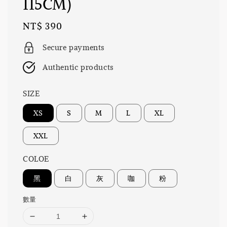
115CM)
Regular
NT$ 390
price
Secure payments
Authentic products
SIZE
XS
S
M
L
XL
XXL
COLOE
黑
白
灰
咖
粉
數量