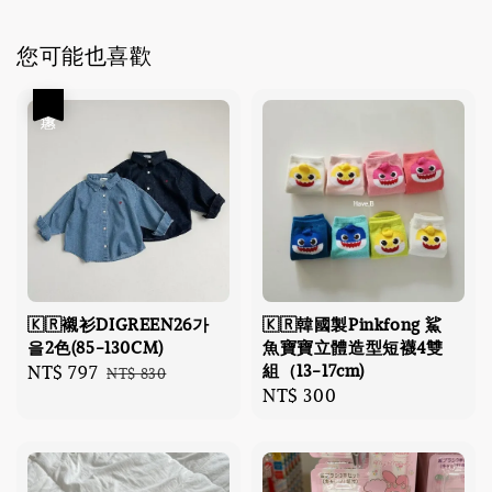
您可能也喜歡
優惠
🇰🇷襯衫DIGREEN26가
🇰🇷韓國製Pinkfong 鯊
을2色(85-130CM)
魚寶寶立體造型短襪4雙
組（13-17cm)
Sale
NT$ 797
Regular
NT$ 830
Regular
NT$ 300
price
price
price