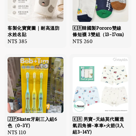
客製化寶寶圖｜耐高溫防
🇰🇷韓國製Pororo雙線
水姓名貼
條短襪 3雙組（13-17cm)
Regular
NT$ 385
Regular
NT$ 260
price
price
🇯🇵Skater牙刷三入組6
🇰🇷 男寶-天絲莫代爾透
色（0-3Y)
氣四角褲-車車+火箭(3入
組3-14Y)
Regular
NT$ 110