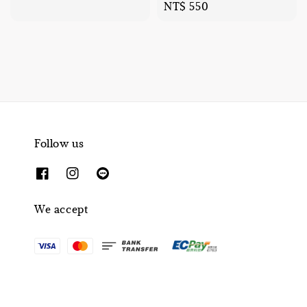
Regular
NT$ 550
price
price
Follow us
We accept