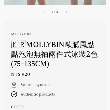
1
/
11
MOLLYBIN
🇰🇷MOLLYBIN歐膩風點
點泡泡無袖兩件式泳裝2色
(75-135CM)
Regular
NT$ 920
price
Secure payments
Authentic products
COLOR