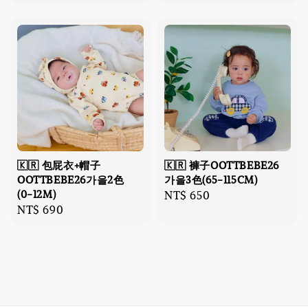
price
price
🇰🇷 包屁衣+帽子
🇰🇷 褲子OOTTBEBE26
OOTTBEBE26가을2色
가을3色(65-115CM)
(0-12M)
Regular
NT$ 650
Regular
NT$ 690
price
price