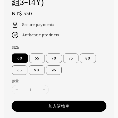
組3-14Y)
Regular
NT$ 550
price
Secure payments
Authentic products
SIZE
60
65
70
75
80
85
90
95
數量
加入購物車