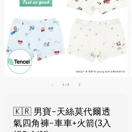
1
/
2
🇰🇷 男寶-天絲莫代爾透
氣四角褲-車車+火箭(3入