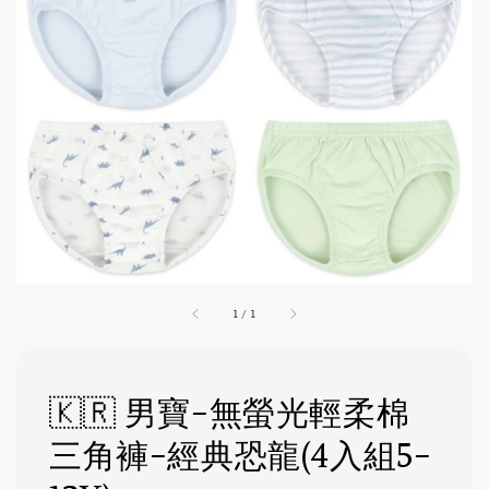
1
/
1
🇰🇷 男寶-無螢光輕柔棉
三角褲-經典恐龍(4入組5-