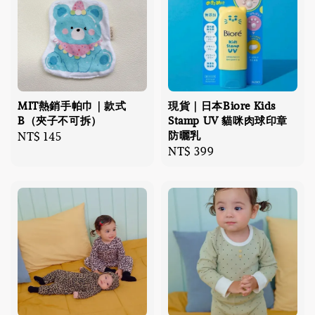
MIT熱銷手帕巾｜款式
現貨｜日本Biore Kids
B（夾子不可拆）
Stamp UV 貓咪肉球印章
防曬乳
Regular
NT$ 145
Regular
NT$ 399
price
price