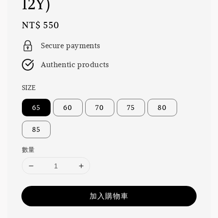
12Y)
Regular
NT$ 550
price
Secure payments
Authentic products
SIZE
65
60
70
75
80
85
數量
加入購物車