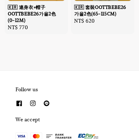
🇰🇷 連身衣+帽子
🇰🇷 套裝OOTTBEBE26
OOTTBEBE26가을2色
가을2色(65-115CM)
(0-12M)
Regular
NT$ 620
Regular
NT$ 770
price
price
Follow us
We accept